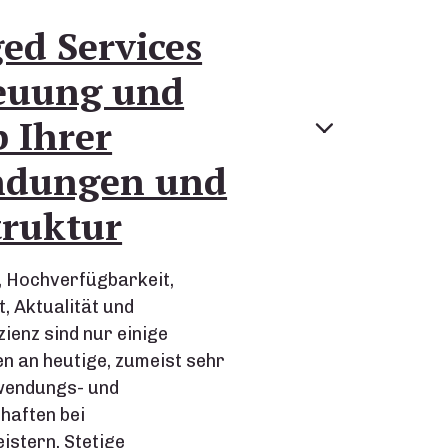
d Services
reuung und
b Ihrer
dungen und
truktur
 Hochverfügbarkeit,
t, Aktualität und
ienz sind nur einige
n an heutige, zumeist sehr
wendungs- und
haften bei
istern. Stetige