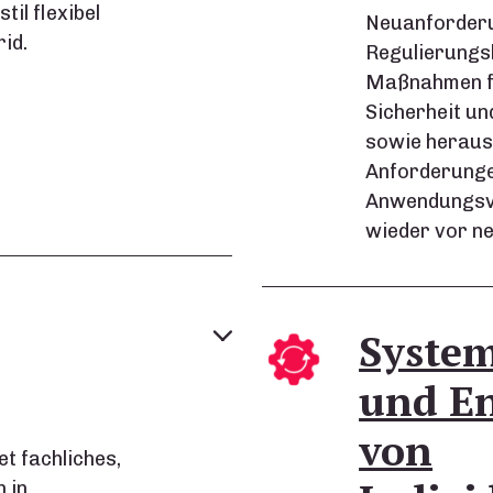
l flexibel
Neuanforder
rid.
Regulierungsb
Maßnahmen für
Sicherheit un
sowie heraus
Anforderunge
Anwendungsv
wieder vor n
System
und E
von
t fachliches,
 in