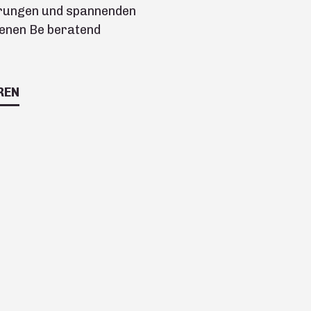
rungen und spannenden
denen Be beratend
REN