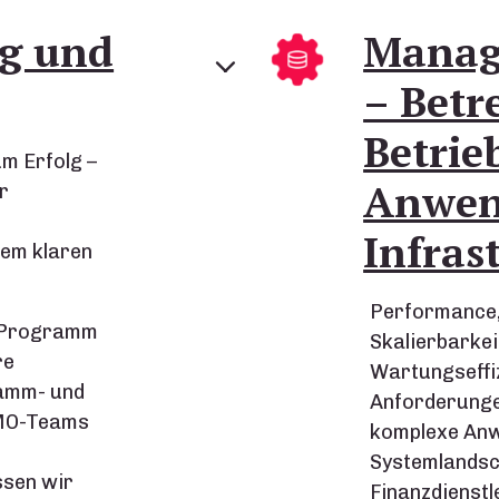
ng und
Manage
– Bet
Betrie
m Erfolg –
Anwen
r
Infras
em klaren
Performance,
s Programm
Skalierbarkei
re
Wartungseffiz
ramm- und
Anforderunge
MO-Teams
komplexe An
Systemlandsc
ssen wir
Finanzdienstle