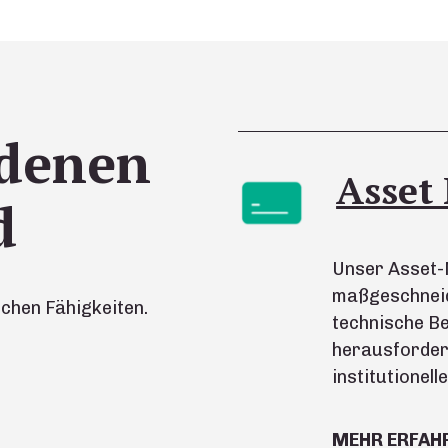
 denen
Asset
d
Unser Asset
maßgeschneid
chen Fähigkeiten.
technische Be
herausforder
institutionell
MEHR ERFAH