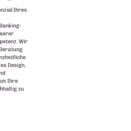
enzial Ihres
 Banking-
serer
etenz. Wir
 Beratung
nzheitliche
es Design,
nd
um Ihre
hhaltig zu