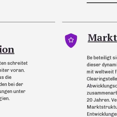
Markt
ion
Be beteiligt s
ten schreitet
dieser dynam
eiter voran.
mit weltweit 
s die
Clearingstell
en bei der
Abwicklungso
ungen unter
zusammenarbei
ien.
20 Jahren. V
Marktstruktu
Entwicklungen