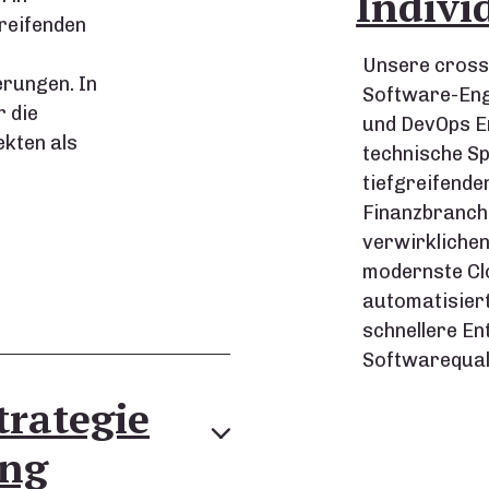
Indivi
reifenden
Unsere cross
erungen. In
Software-Eng
r die
und DevOps E
kten als
technische Sp
tiefgreifende
Finanzbranche
verwirklichen
modernste Cl
automatisier
schnellere En
Softwarequali
trategie
ng