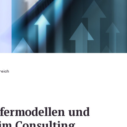
reich
efermodellen und
 im Consulting